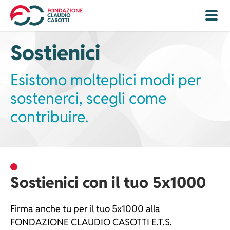
Navigazione
Navigazione
principale
principale
Salta
-
Sostienici
al
mobile
contenuto
principale
Esistono molteplici modi per
sostenerci, scegli come
contribuire.
Sostienici con il tuo 5x1000
Firma anche tu per il tuo 5x1000 alla
FONDAZIONE CLAUDIO CASOTTI E.T.S.