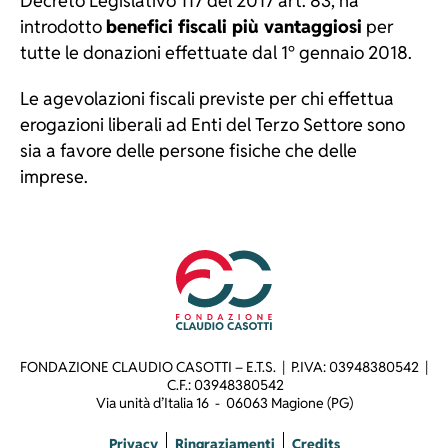
Decreto Legislativo 117 del 2017 art. 83, ha
introdotto
benefici fiscali più vantaggiosi
per
tutte le donazioni effettuate dal 1° gennaio 2018.
Le agevolazioni fiscali previste per chi effettua
erogazioni liberali ad Enti del Terzo Settore sono
sia a favore delle persone fisiche che delle
imprese.
FONDAZIONE CLAUDIO CASOTTI – E.T.S. | P.IVA: 03948380542 |
C.F.: 03948380542
Via unità d’Italia 16 - 06063 Magione (PG)
Navigazione
Piè
Privacy
Ringraziamenti
Credits