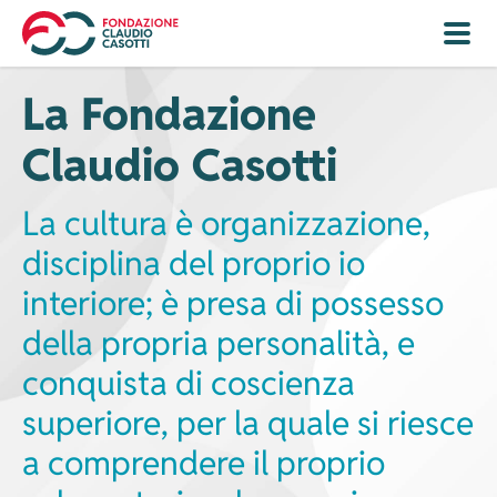
Navigazione
Navigazione
principale
principale
Salta
-
La Fondazione
al
mobile
contenuto
Claudio Casotti
principale
La cultura è organizzazione,
disciplina del proprio io
interiore; è presa di possesso
della propria personalità, e
conquista di coscienza
superiore, per la quale si riesce
a comprendere il proprio